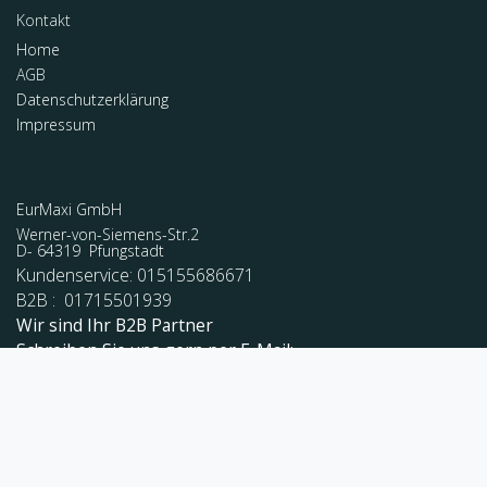
Kontakt
Home
AGB
Datenschutzerklärung
Impressum
EurMaxi GmbH
Werner-von-Siemens-Str.2
D- 64319 Pfungstadt
Kundenservice: 015155686671
B2B : 01715501939
Wir sind Ihr B2B Partner
Schreiben Sie uns gern per E-Mail:
Kontakt@eurmaxi.de