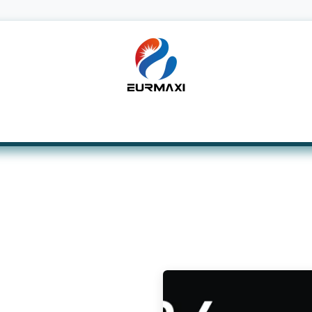
Solarmodule
Zubehör und Überwachung
S