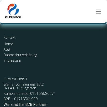
Zum Inhalt springen
Kontakt
Home
AGB
Datenschutzerklärung
Impressum
EurMaxi GmbH
Werner-von-Siemens-Str.2
D- 64319 Pfungstadt
Kundenservice: 015155686671
B2B : 01715501939
Wir sind Ihr B2B Partner