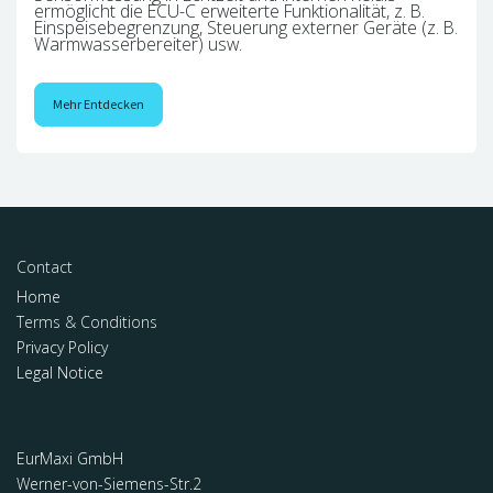
ermöglicht die ECU-C erweiterte Funktionalität, z. B.
Einspeisebegrenzung, Steuerung externer Geräte (z. B.
Warmwasserbereiter) usw.
Mehr Entdecken
Contact
Home
Terms & Conditions
Privacy Policy
Legal Notice
EurMaxi GmbH
Werner-von-Siemens-Str.2