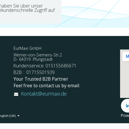
 haben Sie über unser
ekundenschnelle Zugriff auf
EurMaxi GmbH
Werner-von-Siemens-Str.2
D- 64319 Pfungstadt
Kundenservice: 015155686671
B2B : 01715501939
Your Trusted B2B Partner
Feel free to contact us by email:
Kontakt@eurmaxi.de
Pow
nglish (UK)