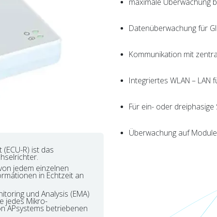
maximale Überwachung b
Datenüberwachung für Gl
Kommunikation mit zentr
Integriertes WLAN – LAN f
Für ein- oder dreiphasige
Überwachung auf Modul
(ECU-R) ist das
hselrichter.
von jedem einzelnen
ormationen in Echtzeit an
toring und Analysis (EMA)
e jedes Mikro-
von APsystems betriebenen